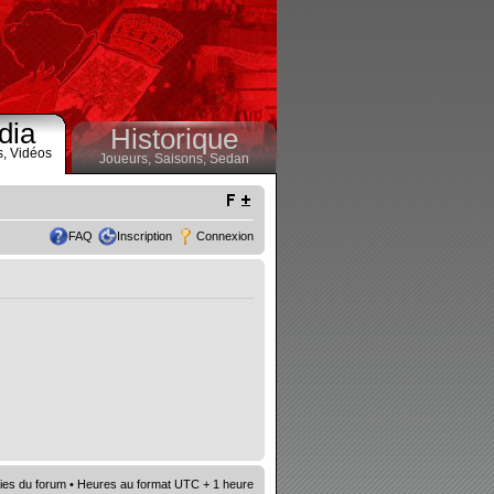
dia
Historique
s,
Vidéos
Joueurs,
Saisons,
Sedan
FAQ
Inscription
Connexion
ies du forum
• Heures au format UTC + 1 heure