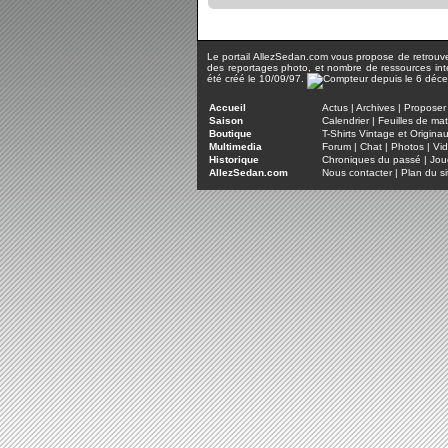
Le portail AllezSedan.com vous propose de retrouver 
des reportages photo, et nombre de ressources inter
été créé le 10/09/97.
Accueil
Actus
|
Archives
|
Proposer 
Saison
Calendrier
|
Feuilles de ma
Boutique
T-Shirts Vintage et Origina
Multimedia
Forum
|
Chat
|
Photos
|
Vi
Historique
Chroniques du passé
|
Jou
AllezSedan.com
Nous contacter
|
Plan du si