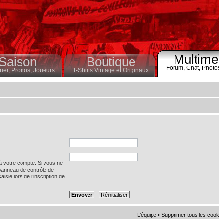
Multime
Saison
Boutique
Forum,
Chat,
Photo
ier,
Pronos,
Joueurs
T-Shirts Vintage et Originaux
 à votre compte. Si vous ne
 panneau de contrôle de
saisie lors de l’inscription de
L’équipe
•
Supprimer tous les cook