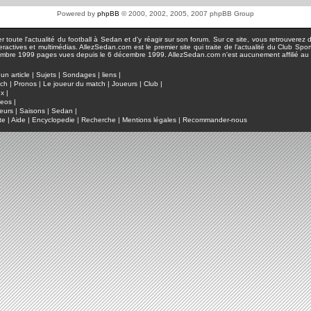
Powered by
phpBB
© 2000, 2002, 2005, 2007 phpBB Group
toute l'actualité du football à Sedan et d'y réagir sur son forum. Sur ce site, vous retrouverez de
actives et multimédias. AllezSedan.com est le premier site qui traite de l'actualité du Club Spo
pages vues depuis le 6 décembre 1999. AllezSedan.com n'est aucunement affilié au c
un article
|
Sujets
|
Sondages
|
liens
|
tch
|
Pronos
|
Le joueur du match
|
Joueurs
|
Club
|
ux
|
deos
|
eurs
|
Saisons
|
Sedan
|
te
|
Aide
|
Encyclopedie
|
Recherche
|
Mentions légales
|
Recommander-nous