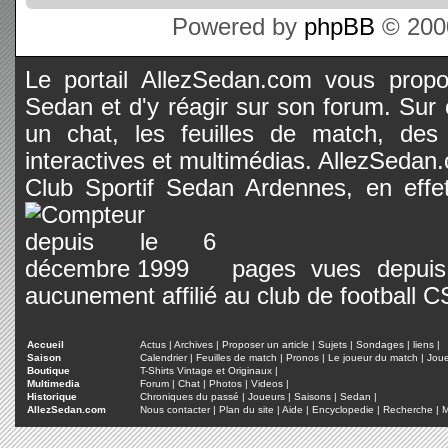
Powered by
phpBB
© 2000
Le portail AllezSedan.com vous propos
Sedan et d'y réagir sur son forum. Sur c
un chat, les feuilles de match, des
interactives et multimédias. AllezSedan.c
Club Sportif Sedan Ardennes, en effet
pages vues depuis 
aucunement affilié au club de football 
Accueil
Actus
|
Archives
|
Proposer un article
|
Sujets
|
Sondages
|
liens
|
Saison
Calendrier
|
Feuilles de match
|
Pronos
|
Le joueur du match
|
Jou
Boutique
T-Shirts Vintage et Originaux
|
Multimedia
Forum
|
Chat
|
Photos
|
Videos
|
Historique
Chroniques du passé
|
Joueurs
|
Saisons
|
Sedan
|
AllezSedan.com
Nous contacter
|
Plan du site
|
Aide
|
Encyclopedie
|
Recherche
|
M