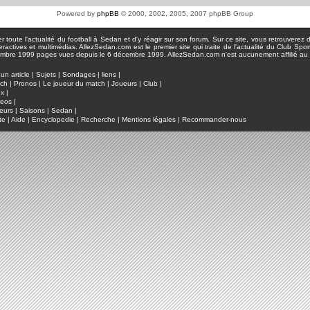
Powered by
phpBB
© 2000, 2002, 2005, 2007 phpBB Group
toute l'actualité du football à Sedan et d'y réagir sur son forum. Sur ce site, vous retrouverez de
actives et multimédias. AllezSedan.com est le premier site qui traite de l'actualité du Club Spo
pages vues depuis le 6 décembre 1999. AllezSedan.com n'est aucunement affilié au c
un article
|
Sujets
|
Sondages
|
liens
|
tch
|
Pronos
|
Le joueur du match
|
Joueurs
|
Club
|
ux
|
deos
|
eurs
|
Saisons
|
Sedan
|
te
|
Aide
|
Encyclopedie
|
Recherche
|
Mentions légales
|
Recommander-nous