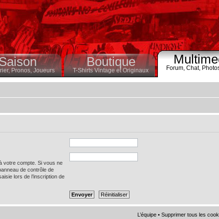
Multime
Saison
Boutique
Forum,
Chat,
Photo
ier,
Pronos,
Joueurs
T-Shirts Vintage et Originaux
 à votre compte. Si vous ne
 panneau de contrôle de
saisie lors de l’inscription de
L’équipe
•
Supprimer tous les cook