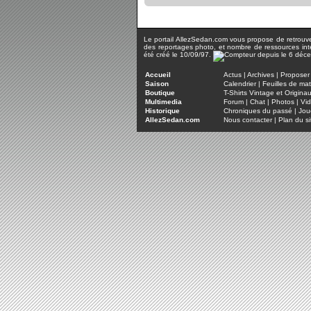
Le portail AllezSedan.com vous propose de retrouver 
des reportages photo, et nombre de ressources inter
été créé le 10/09/97.
Accueil
Actus
|
Archives
|
Proposer 
Saison
Calendrier
|
Feuilles de ma
Boutique
T-Shirts Vintage et Origina
Multimedia
Forum
|
Chat
|
Photos
|
Vi
Historique
Chroniques du passé
|
Jou
AllezSedan.com
Nous contacter
|
Plan du si