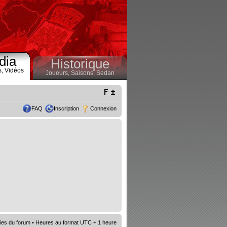
dia
Historique
s,
Vidéos
Joueurs,
Saisons,
Sedan
FAQ
Inscription
Connexion
ies du forum
• Heures au format UTC + 1 heure