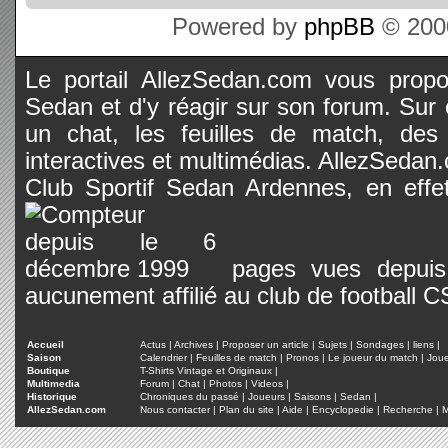
Powered by
phpBB
© 2000
Le portail AllezSedan.com vous propos
Sedan et d'y réagir sur son forum. Sur c
un chat, les feuilles de match, des
interactives et multimédias. AllezSedan.c
Club Sportif Sedan Ardennes, en effet
pages vues depuis 
aucunement affilié au club de football 
Accueil
Actus
|
Archives
|
Proposer un article
|
Sujets
|
Sondages
|
liens
|
Saison
Calendrier
|
Feuilles de match
|
Pronos
|
Le joueur du match
|
Jou
Boutique
T-Shirts Vintage et Originaux
|
Multimedia
Forum
|
Chat
|
Photos
|
Videos
|
Historique
Chroniques du passé
|
Joueurs
|
Saisons
|
Sedan
|
AllezSedan.com
Nous contacter
|
Plan du site
|
Aide
|
Encyclopedie
|
Recherche
|
M