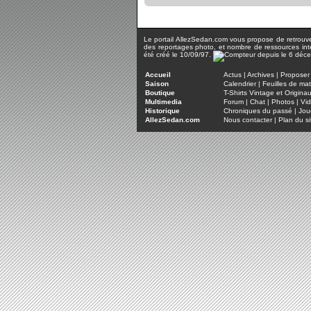
Le portail AllezSedan.com vous propose de retrouver 
des reportages photo, et nombre de ressources inter
été créé le 10/09/97.
Accueil
Actus
|
Archives
|
Proposer 
Saison
Calendrier
|
Feuilles de ma
Boutique
T-Shirts Vintage et Origina
Multimedia
Forum
|
Chat
|
Photos
|
Vi
Historique
Chroniques du passé
|
Jou
AllezSedan.com
Nous contacter
|
Plan du si