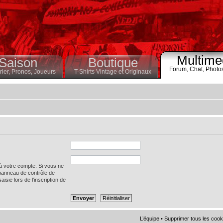
Multime
Saison
Boutique
Forum,
Chat,
Photo
ier,
Pronos,
Joueurs
T-Shirts Vintage et Originaux
 à votre compte. Si vous ne
 panneau de contrôle de
saisie lors de l’inscription de
L’équipe
•
Supprimer tous les cook