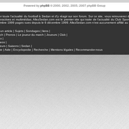
Powered by
phpBB
© 2000, 2002, 2005, 2007 phpBB Group
toute l'actualité du football à Sedan et d'y réagir sur son forum. Sur ce site, vous retrouverez de
actives et multimédias. AllezSedan.com est le premier site qui traite de l'actualité du Club Spo
pages vues depuis le 6 décembre 1999. AllezSedan.com n'est aucunement affilié au c
un article
|
Sujets
|
Sondages
|
liens
|
tch
|
Pronos
|
Le joueur du match
|
Joueurs
|
Club
|
ux
|
deos
|
eurs
|
Saisons
|
Sedan
|
te
|
Aide
|
Encyclopedie
|
Recherche
|
Mentions légales
|
Recommander-nous