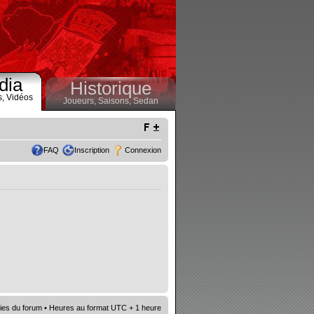
dia
Historique
s,
Vidéos
Joueurs,
Saisons,
Sedan
FAQ
Inscription
Connexion
ies du forum
• Heures au format UTC + 1 heure