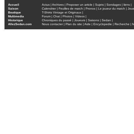
Accueil
Actus
|
Archives
|
Proposer un article
|
Sujets
|
Sondages
|
liens
|
Saison
Calendrier
|
Feuilles de match
|
Pronos
|
Le joueur du match
|
Jou
Boutique
T-Shirts Vintage et Originaux
|
Multimedia
Forum
|
Chat
|
Photos
|
Videos
|
Historique
Chroniques du passé
|
Joueurs
|
Saisons
|
Sedan
|
AllezSedan.com
Nous contacter
|
Plan du site
|
Aide
|
Encyclopedie
|
Recherche
|
M