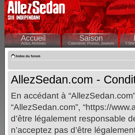
Accueil
Saison
Actus,
Archives
Calendrier,
Pronos,
Joueurs
T-Shir
Index du forum
AllezSedan.com - Conditi
En accédant à “AllezSedan.com” (
“AllezSedan.com”, “https://www.
d’être légalement responsable de
n’acceptez pas d’être légalement