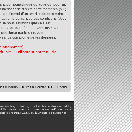
ant, pornographique ou autre qui pourrait
r la messagerie directe entre membres (MP)
s de l’envoi d’un avertissement à votre
er au renforcement de ces conditions. Vous
orsque nous estimons que cela est
re base de données. En vous inscrivant,
 une tierce partie sans votre
visant à compromettre les données.
tes anonymes)
 site.L'utilisateur est tenu de
ies du forum
• Heures au format UTC + 1 heure
s articles, un forum, un chat, les feuilles de match,
rtif Sedan Ardennes, en effet, ce site indépendant a
lub de football CSSA ou à un club de supporter.