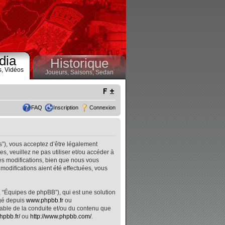
dia
Historique
s,
Vidéos
Joueurs,
Saisons,
Sedan
FAQ
Inscription
Connexion
s”), vous acceptez d’être légalement
, veuillez ne pas utiliser et/ou accéder à
s modifications, bien que nous vous
modifications aient été effectuées, vous
, “Équipes de phpBB”), qui est une solution
rgé depuis
www.phpbb.fr
ou
nsable de la conduite et/ou du contenu que
hpbb.fr/
ou
http://www.phpbb.com/
.