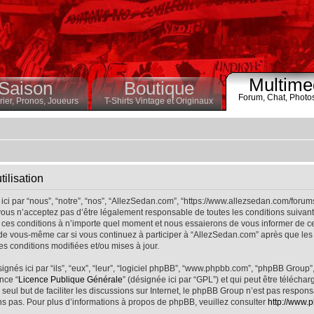
Multime
Saison
Boutique
Forum,
Chat,
Photo
ier,
Pronos,
Joueurs
T-Shirts Vintage et Originaux
ilisation
ci par “nous”, “notre”, “nos”, “AllezSedan.com”, “https://www.allezsedan.com/forum
ous n’acceptez pas d’être légalement responsable de toutes les conditions suivantes
ces conditions à n’importe quel moment et nous essaierons de vous informer de ce
 de vous-même car si vous continuez à participer à “AllezSedan.com” après que les 
s conditions modifiées et/ou mises à jour.
nés ici par “ils”, “eux”, “leur”, “logiciel phpBB”, “www.phpbb.com”, “phpBB Group”
nce “
Licence Publique Générale
” (désignée ici par “GPL”) et qui peut être télécha
 seul but de faciliter les discussions sur Internet, le phpBB Group n’est pas respo
s pas. Pour plus d’informations à propos de phpBB, veuillez consulter
http://www.p