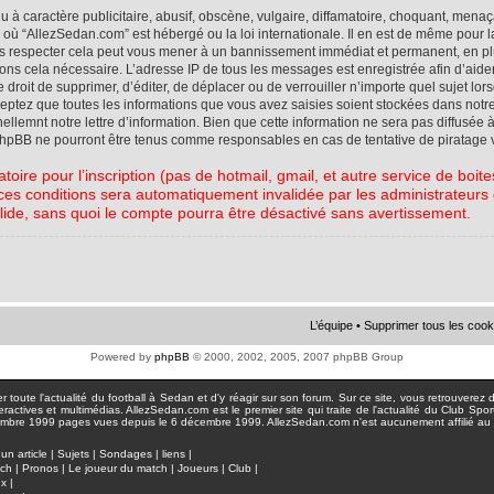
à caractère publicitaire, abusif, obscène, vulgaire, diffamatoire, choquant, menaç
ys où “AllezSedan.com” est hébergé ou la loi internationale. Il en est de même pou
pas respecter cela peut vous mener à un bannissement immédiat et permanent, en plu
eons cela nécessaire. L’adresse IP de tous les messages est enregistrée afin d’aid
e droit de supprimer, d’éditer, de déplacer ou de verrouiller n’importe quel sujet l
cceptez que toutes les informations que vous avez saisies soient stockées dans not
lemnt notre lettre d’information. Bien que cette information ne sera pas diffusée à
phpBB ne pourront être tenus comme responsables en cas de tentative de piratage 
atoire pour l’inscription (pas de hotmail, gmail, et autre service de boi
ces conditions sera automatiquement invalidée par les administrateurs du
lide, sans quoi le compte pourra être désactivé sans avertissement.
L’équipe
•
Supprimer tous les cook
Powered by
phpBB
© 2000, 2002, 2005, 2007 phpBB Group
toute l'actualité du football à Sedan et d'y réagir sur son forum. Sur ce site, vous retrouverez de
actives et multimédias. AllezSedan.com est le premier site qui traite de l'actualité du Club Spo
pages vues depuis le 6 décembre 1999. AllezSedan.com n'est aucunement affilié au c
un article
|
Sujets
|
Sondages
|
liens
|
tch
|
Pronos
|
Le joueur du match
|
Joueurs
|
Club
|
ux
|