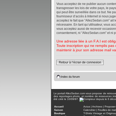
Vous acceptez de ne publier aucun contenu 
transgresser les lois de votre pays, le pa
qui peut être surveillée dans ce but. Ne 
fournisseur d’accès à Internet si nous jug
acceptez le fait que “AllezSedan.com” ait l
nécessaire. En tant qu’utilisateur, vous a
vous acceptez aussi de recevoir occasionnel
consentement, ni “AllezSedan.com” et ni 
Une adresse liée à un F.A.I est oblig
Toute inscription qui ne remplis pas 
maintenir à jour son adresse mail va
Retour à l’écran de connexion
Index du forum
Le portail AllezSedan.com vous propose de retrouver 
des reportages photo, et nombre de ressources inter
été créé le 10/09/97.
Accueil
Actus
|
Archives
|
Proposer 
Saison
Calendrier
|
Feuilles de ma
Boutique
T-Shirts Vintage et Origina