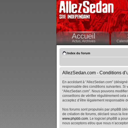
Accueil
Actus,
Archives
Calendr
Index du forum
AllezSedan.com - Conditions d’ut
En accédant à “AllezSedan.com” (désigné i
responsable des conditions suivantes. Si v
“AllezSedan.com”. Nous pouvons modifier 
conseillons de vérifier régulièrement cela
acceptez d’être légalement responsable de
Nos forums sont propulsés par phpBB (désig
de création de forums, déclaré sous la lice
www.phpbb.com
. Le logiciel phpBB a pour
nous acceptons et/ou que nous n’accepton