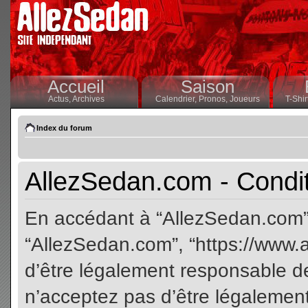
Accueil
Saison
Actus,
Archives
Calendrier,
Pronos,
Joueurs
T-Shir
Index du forum
AllezSedan.com - Conditi
En accédant à “AllezSedan.com” (
“AllezSedan.com”, “https://www.
d’être légalement responsable de
n’acceptez pas d’être légalement