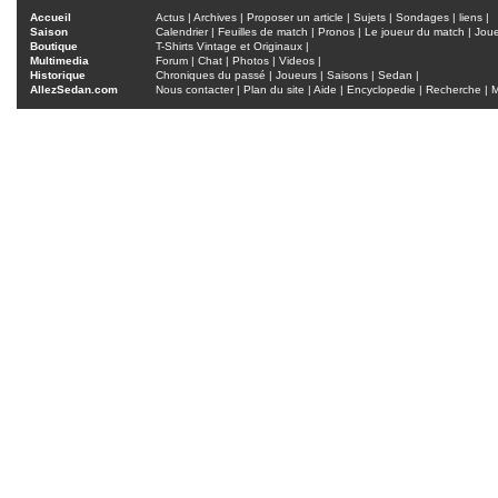
Accueil
Actus
|
Archives
|
Proposer un article
|
Sujets
|
Sondages
|
liens
|
Saison
Calendrier
|
Feuilles de match
|
Pronos
|
Le joueur du match
|
Jou
Boutique
T-Shirts Vintage et Originaux
|
Multimedia
Forum
|
Chat
|
Photos
|
Videos
|
Historique
Chroniques du passé
|
Joueurs
|
Saisons
|
Sedan
|
AllezSedan.com
Nous contacter
|
Plan du site
|
Aide
|
Encyclopedie
|
Recherche
|
M