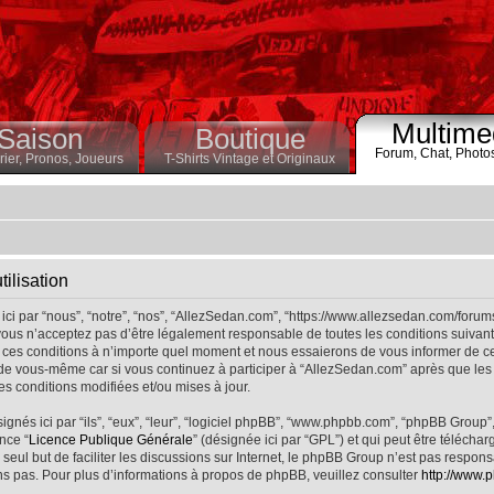
Multime
Saison
Boutique
Forum,
Chat,
Photo
ier,
Pronos,
Joueurs
T-Shirts Vintage et Originaux
ilisation
ci par “nous”, “notre”, “nos”, “AllezSedan.com”, “https://www.allezsedan.com/forum
ous n’acceptez pas d’être légalement responsable de toutes les conditions suivantes
ces conditions à n’importe quel moment et nous essaierons de vous informer de ce
 de vous-même car si vous continuez à participer à “AllezSedan.com” après que les 
s conditions modifiées et/ou mises à jour.
nés ici par “ils”, “eux”, “leur”, “logiciel phpBB”, “www.phpbb.com”, “phpBB Group”
nce “
Licence Publique Générale
” (désignée ici par “GPL”) et qui peut être télécha
 seul but de faciliter les discussions sur Internet, le phpBB Group n’est pas respo
s pas. Pour plus d’informations à propos de phpBB, veuillez consulter
http://www.p