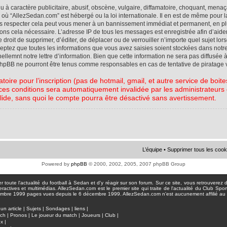
à caractère publicitaire, abusif, obscène, vulgaire, diffamatoire, choquant, menaç
ys où “AllezSedan.com” est hébergé ou la loi internationale. Il en est de même pou
pas respecter cela peut vous mener à un bannissement immédiat et permanent, en plu
eons cela nécessaire. L’adresse IP de tous les messages est enregistrée afin d’aid
e droit de supprimer, d’éditer, de déplacer ou de verrouiller n’importe quel sujet l
cceptez que toutes les informations que vous avez saisies soient stockées dans not
lemnt notre lettre d’information. Bien que cette information ne sera pas diffusée à
phpBB ne pourront être tenus comme responsables en cas de tentative de piratage 
atoire pour l’inscription (pas de hotmail, gmail, et autre service de boi
ces conditions sera automatiquement invalidée par les administrateurs du
lide, sans quoi le compte pourra être désactivé sans avertissement.
L’équipe
•
Supprimer tous les cook
Powered by
phpBB
© 2000, 2002, 2005, 2007 phpBB Group
toute l'actualité du football à Sedan et d'y réagir sur son forum. Sur ce site, vous retrouverez de
actives et multimédias. AllezSedan.com est le premier site qui traite de l'actualité du Club Spo
pages vues depuis le 6 décembre 1999. AllezSedan.com n'est aucunement affilié au c
un article
|
Sujets
|
Sondages
|
liens
|
tch
|
Pronos
|
Le joueur du match
|
Joueurs
|
Club
|
ux
|