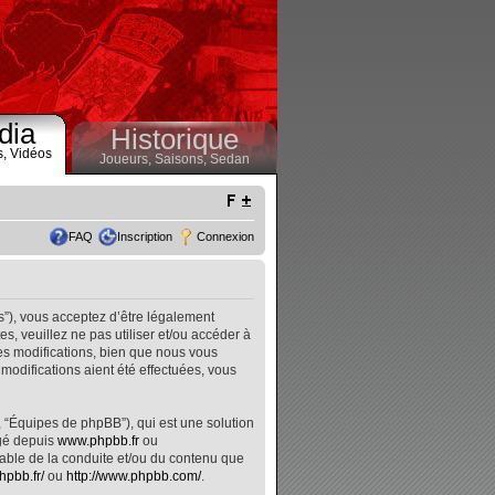
dia
Historique
s,
Vidéos
Joueurs,
Saisons,
Sedan
FAQ
Inscription
Connexion
s”), vous acceptez d’être légalement
, veuillez ne pas utiliser et/ou accéder à
s modifications, bien que nous vous
modifications aient été effectuées, vous
, “Équipes de phpBB”), qui est une solution
rgé depuis
www.phpbb.fr
ou
nsable de la conduite et/ou du contenu que
hpbb.fr/
ou
http://www.phpbb.com/
.