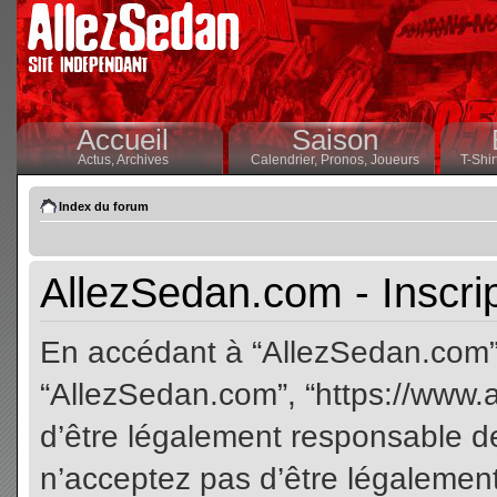
Accueil
Saison
Actus,
Archives
Calendrier,
Pronos,
Joueurs
T-Shir
Index du forum
AllezSedan.com - Inscri
En accédant à “AllezSedan.com” (
“AllezSedan.com”, “https://www.
d’être légalement responsable de
n’acceptez pas d’être légalement