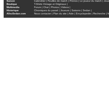
Saison
Calendrier
|
Feuilles de match
|
Pronos
|
Le joueur du match
|
Jou
Boutique
T-Shirts Vintage et Originaux
|
Multimedia
Forum
|
Chat
|
Photos
|
Videos
|
Historique
Chroniques du passé
|
Joueurs
|
Saisons
|
Sedan
|
AllezSedan.com
Nous contacter
|
Plan du site
|
Aide
|
Encyclopedie
|
Recherche
|
M