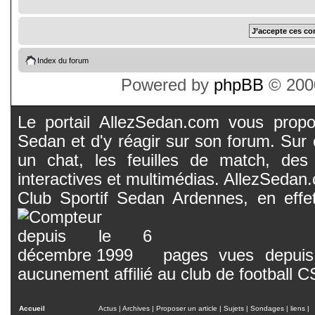
Index du forum
Powered by
phpBB
© 2000
Le portail AllezSedan.com vous propos
Sedan et d'y réagir sur son forum. Sur c
un chat, les feuilles de match, des
interactives et multimédias. AllezSedan.c
Club Sportif Sedan Ardennes, en effet
pages vues depuis 
aucunement affilié au club de football 
Accueil
Actus
|
Archives
|
Proposer un article
|
Sujets
|
Sondages
|
liens
|