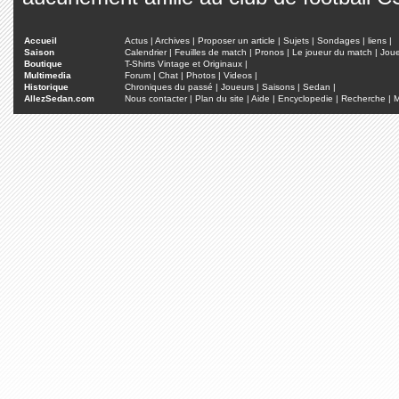
Accueil
Actus
|
Archives
|
Proposer un article
|
Sujets
|
Sondages
|
liens
|
Saison
Calendrier
|
Feuilles de match
|
Pronos
|
Le joueur du match
|
Jou
Boutique
T-Shirts Vintage et Originaux
|
Multimedia
Forum
|
Chat
|
Photos
|
Videos
|
Historique
Chroniques du passé
|
Joueurs
|
Saisons
|
Sedan
|
AllezSedan.com
Nous contacter
|
Plan du site
|
Aide
|
Encyclopedie
|
Recherche
|
M