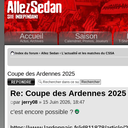
Accueil
Saison
Actus,
Archives
Calendrier,
Pronos,
Joueurs
T-Shir
Index du forum
‹
Allez Sedan
‹
L'actualité et les matches du CSSA
Coupe des Ardennes 2025
Publier une
réponse
Re: Coupe des Ardennes 2025
par
jerry08
» 15 Juin 2026, 18:47
c'est encore possible ?
https://www.lardennais.fr/id811878/article