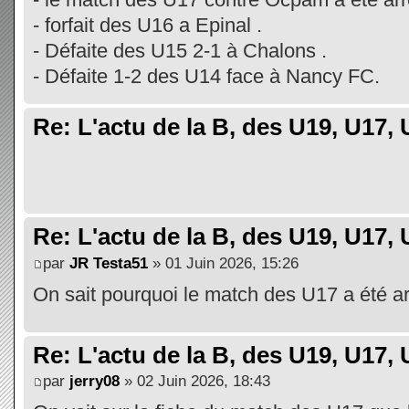
- forfait des U16 a Epinal .
- Défaite des U15 2-1 à Chalons .
- Défaite 1-2 des U14 face à Nancy FC.
Re: L'actu de la B, des U19, U17, U
Re: L'actu de la B, des U19, U17, U
par
JR Testa51
» 01 Juin 2026, 15:26
On sait pourquoi le match des U17 a été ar
Re: L'actu de la B, des U19, U17, U
par
jerry08
» 02 Juin 2026, 18:43