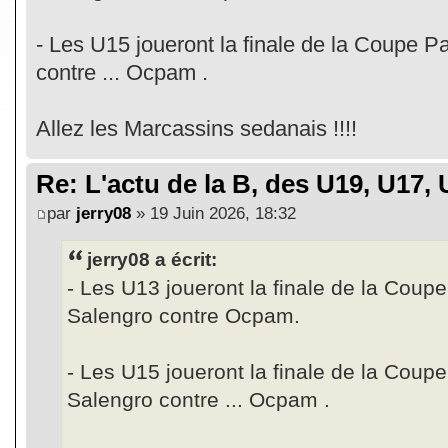
- Les U15 joueront la finale de la Coupe P
contre ... Ocpam .
Allez les Marcassins sedanais !!!!
Re: L'actu de la B, des U19, U17, U
par
jerry08
» 19 Juin 2026, 18:32
jerry08 a écrit:
- Les U13 joueront la finale de la Cou
Salengro contre Ocpam.
- Les U15 joueront la finale de la Coup
Salengro contre ... Ocpam .