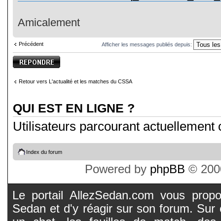
Amicalement
Précédent
Afficher les messages publiés depuis:
Publier une
réponse
Retour vers L'actualité et les matches du CSSA
QUI EST EN LIGNE ?
Utilisateurs parcourant actuellement
Index du forum
Powered by
phpBB
© 2000
Le portail AllezSedan.com vous propos
Sedan et d'y réagir sur son forum. Sur c