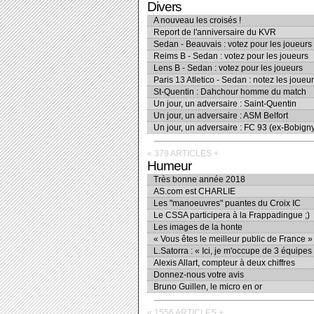
Divers
A nouveau les croisés !
Report de l'anniversaire du KVR
Sedan - Beauvais : votez pour les joueurs
Reims B - Sedan : votez pour les joueurs
Lens B - Sedan : votez pour les joueurs
Paris 13 Atletico - Sedan : notez les joueu
St-Quentin : Dahchour homme du match
Un jour, un adversaire : Saint-Quentin
Un jour, un adversaire : ASM Belfort
Un jour, un adversaire : FC 93 (ex-Bobign
« 379 ARTICLES
+
Humeur
Très bonne année 2018
AS.com est CHARLIE
Les "manoeuvres" puantes du Croix IC
Le CSSA participera à la Frappadingue ;)
Les images de la honte
« Vous êtes le meilleur public de France »
L.Satorra : « Ici, je m'occupe de 3 équipes
Alexis Allart, compteur à deux chiffres
Donnez-nous votre avis
Bruno Guillen, le micro en or
« 1556 ARTICLES
+