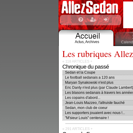
Actus,
Archives
Calendr
Les rubriques Alle
« 118 ARTICLES
+
Chronique du passé
Sedan et la Coupe
Le football sedanais a 120 ans
Maryan Synakowski n'est plus
Eric Danty n'est plus (par Claude Lambert
Les blasons sedanais à travers les année
Les copains d'abord...
Jean-Louis Mazzeo, l'altruiste fauché
Sedan, mon club de coeur
Les supporters jouaient avec nous !...
"M'sieur Louis" centenaire !
« 291 ARTICLES
+