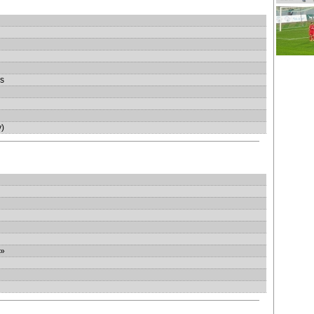
rs
y)
 »