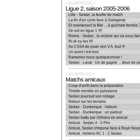
« 81 ARTICLES
+
Ligue 2, saison 2005-2006
Lille - Sedan, la feuille de match
La fin d'un cycle face à Guingamp
Et maintenant la fête ... à guichets fermés 
On est en ligue 1 !!!!
Reims - Sedan : la victoire qui va nous fai
Ri-di-cu-les !!!!
Au CSSA de jouer son V.A. tout !!!
Un point c'est tout
Ramenez-nous quelquechose !
Sedan - Laval : Un de gagné ... deux de p
« 81 ARTICLES
+
Matchs amicaux
Coup d'arrêt dans la préparation
Timide montée en puissance
Sedan poursuit son rodage
Retour sur les terrains
Sedan - Dunkerque : l'album
Sedan - Dunkerque : un partout
Sedan battu par Orléans en amical
Amical : Sedan 4 - 0 Prix
Amical, Sedan s'impose face à Roye Noy
Amical : Amiens AC 1 - 2 Sedan