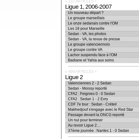
« 122 ARTICLES
+
Ligue 1, 2006-2007
Un nouveau départ ?
Le groupe marseillais
Le onze sedanais contre l'OM
Les 18 pour Marseille
Sedan - VA, les photos
Sedan - VA, la revue de presse
Le groupe valenciennois
Le groupe contre VA
Lachor suspendu face à l'OM
Badiane et Yahia aux soins
« 499 ARTICLES
+
Ligue 2
Valenciennes 2 - 2 Sedan
Sedan - Moissy reporté
CFA2 : Feignies 0 - 0 Sedan
CFA2 : Sedan 1 - 2 Evry
CDF 7e tour : Sedan - Créteil
Makhedjouf s'engage avec le Red Star
Passage devant la DNCG reporté
Un nul pour terminer
Au revoir Ligue 2....
37ème journée : Nantes 1 - 0 Sedan