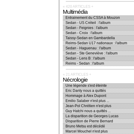
« 420 ARTICLES
+
Multimédia
Entrainement du CSSA à Mouzon
Sedan - US Créteil : l'album
Sedan - Feignies : l'album
Sedan - Croix : l'album
Taissy-Sedan en Gambardella
Reims-Sedan U17 nationaux : l'album
Sedan - Haguenau : l'album
Sedan - Ste Geneviève : l'album
Sedan - Lens B : l'album
Reims - Sedan : l'album
« 21 ARTICLES
+
Nécrologie
Une légende s'est éteinte
Eric Danty nous a quittés
Hommage à Alex Dupont
Emilio Salaber n'est plus ...
Jean-Pol Chrétien n'est plus
Guy Hatchi nous a quittés ...
La disparition de Georges Lucas
Disparition de Pierre Bernard
Bruno Metsu est décédé
Marcel Mouchel n'est plus