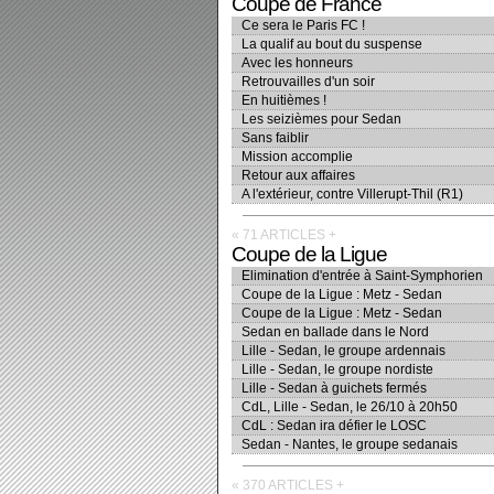
Coupe de France
Ce sera le Paris FC !
La qualif au bout du suspense
Avec les honneurs
Retrouvailles d'un soir
En huitièmes !
Les seizièmes pour Sedan
Sans faiblir
Mission accomplie
Retour aux affaires
A l'extérieur, contre Villerupt-Thil (R1)
« 71 ARTICLES
+
Coupe de la Ligue
Elimination d'entrée à Saint-Symphorien
Coupe de la Ligue : Metz - Sedan
Coupe de la Ligue : Metz - Sedan
Sedan en ballade dans le Nord
Lille - Sedan, le groupe ardennais
Lille - Sedan, le groupe nordiste
Lille - Sedan à guichets fermés
CdL, Lille - Sedan, le 26/10 à 20h50
CdL : Sedan ira défier le LOSC
Sedan - Nantes, le groupe sedanais
« 370 ARTICLES
+