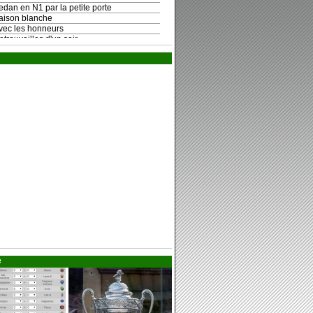
dan en N1 par la petite porte
ison blanche
ec les honneurs
trouvailles d'un soir
 football sedanais a 120 ans
 huitièmes !
zelec - Sedan : votez pour les joueurs
ctoire aux forceps à Ajaccio
s seizièmes pour Sedan
prise programmée du championnat
nouveau les croisés !
ns faiblir
ssion accomplie
tour aux affaires
ryan Synakowski n'est plus
e légende s'est éteinte
ivier Saragaglia aux manettes
e