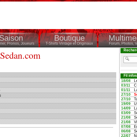
Saison
Boutique
Multime
ier,
Pronos,
Joueurs
T-Shirts Vintage et Originaux
Forum,
Photos,
V
Recherc
zSedan.com
Fil infos
18/08
Le
03/11
Ce
01/11
La
)
27/10
Se
s
27/10
Ta
19/09
Un
14/09
La
03/09
Se
21/08
Se
21/08
Vi
07/08
En
06/08
Se
22/07
No