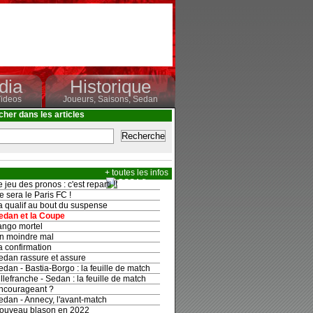
dia
Historique
ideos
Joueurs,
Saisons,
Sedan
her dans les articles
+ toutes les infos
 jeu des pronos : c'est reparti !!
 sera le Paris FC !
 qualif au bout du suspense
dan et la Coupe
ngo mortel
 moindre mal
 confirmation
dan rassure et assure
dan - Bastia-Borgo : la feuille de match
llefranche - Sedan : la feuille de match
courageant ?
dan - Annecy, l'avant-match
uveau blason en 2022