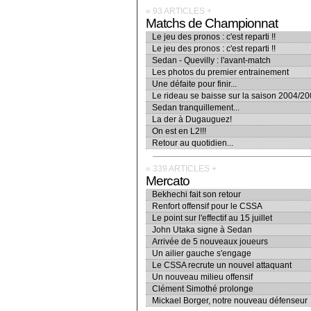
« 93 ARTICLES
+
Matchs de Championnat
Le jeu des pronos : c'est reparti !!
Le jeu des pronos : c'est reparti !!
Sedan - Quevilly : l'avant-match
Les photos du premier entrainement
Une défaite pour finir...
Le rideau se baisse sur la saison 2004/2
Sedan tranquillement...
La der à Dugauguez!
On est en L2!!!
Retour au quotidien...
« 339 ARTICLES
+
Mercato
Bekhechi fait son retour
Renfort offensif pour le CSSA
Le point sur l'effectif au 15 juillet
John Utaka signe à Sedan
Arrivée de 5 nouveaux joueurs
Un ailier gauche s'engage
Le CSSA recrute un nouvel attaquant
Un nouveau milieu offensif
Clément Simothé prolonge
Mickael Borger, notre nouveau défenseur